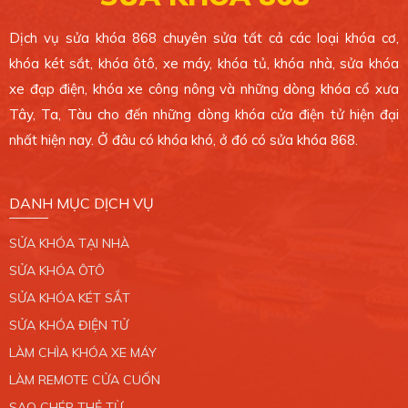
Xem bản đồ
Dịch vụ sửa khóa 868 chuyên sửa tất cả các loại khóa cơ,
khóa két sắt, khóa ôtô, xe máy, khóa tủ, khóa nhà, sửa khóa
CHI NHÁNH 6
xe đạp điện, khóa xe công nông và những dòng khóa cổ xưa
4 Ông Ích Khiêm, Phường 14, Quận 11. TP.HCM.
Tây, Ta, Tàu cho đến những dòng khóa cửa điện tử hiện đại
0389 099 868
nhất hiện nay. Ở đâu có khóa khó, ở đó có sửa khóa 868.
Xem bản đồ
DANH MỤC DỊCH VỤ
CHI NHÁNH 7
SỬA KHÓA TẠI NHÀ
765/2 Trần Xuân Soạn, Phường Tân Hưng, Quận
7. TP.HCM.
SỬA KHÓA ÔTÔ
0389 099 868
SỬA KHÓA KÉT SẮT
SỬA KHÓA ĐIỆN TỬ
Xem bản đồ
LÀM CHÌA KHÓA XE MÁY
LÀM REMOTE CỬA CUỐN
CHI NHÁNH 8
SAO CHÉP THẺ TỪ