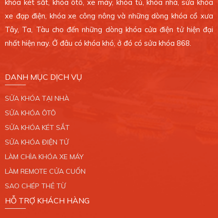
khóa két sắt, khóa ôtô, xe máy, khóa tủ, khóa nhà, sửa khóa
CHI NHÁNH 6
xe đạp điện, khóa xe công nông và những dòng khóa cổ xưa
4 Ông Ích Khiêm, Phường 14, Quận 11. TP.HCM.
Tây, Ta, Tàu cho đến những dòng khóa cửa điện tử hiện đại
0389 099 868
nhất hiện nay. Ở đâu có khóa khó, ở đó có sửa khóa 868.
Xem bản đồ
DANH MỤC DỊCH VỤ
CHI NHÁNH 7
SỬA KHÓA TẠI NHÀ
765/2 Trần Xuân Soạn, Phường Tân Hưng, Quận
7. TP.HCM.
SỬA KHÓA ÔTÔ
0389 099 868
SỬA KHÓA KÉT SẮT
SỬA KHÓA ĐIỆN TỬ
Xem bản đồ
LÀM CHÌA KHÓA XE MÁY
LÀM REMOTE CỬA CUỐN
CHI NHÁNH 8
SAO CHÉP THẺ TỪ
34/6 Liên Khu 4 - 5, Phường Bình Hưng Hòa B,
HỖ TRỢ KHÁCH HÀNG
Quận Bình Tân. TP.HCM.
0389 099 868