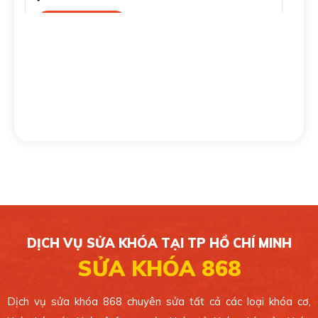
Xem bản đồ
CHI NHÁNH 4
139/16 Tân Sơn Nhì, Phường Tân Sơn Nhì, Quận
Tân Phú. TP.HCM.
0389 099 868
Xem bản đồ
CHI NHÁNH 5
49/1C Phan Văn Hớn, Xã Bà Điểm, Huyện Hóc
Môn. TP.HCM.
DỊCH VỤ SỬA KHÓA TẠI TP HỒ CHÍ MINH
0389 099 868
SỬA KHÓA 868
Xem bản đồ
Dịch vụ sửa khóa 868 chuyên sửa tất cả các loại khóa cơ,