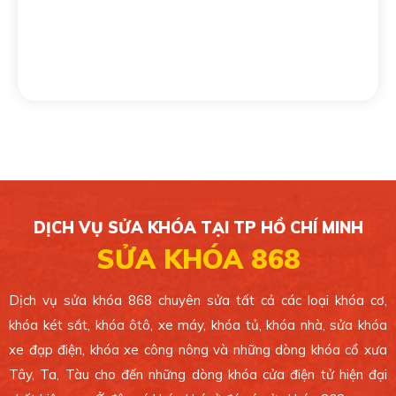
CHI NHÁNH 4
139/16 Tân Sơn Nhì, Phường Tân Sơn Nhì, Quận
Tân Phú. TP.HCM.
0389 099 868
Xem bản đồ
CHI NHÁNH 5
49/1C Phan Văn Hớn, Xã Bà Điểm, Huyện Hóc
Môn. TP.HCM.
DỊCH VỤ SỬA KHÓA TẠI TP HỒ CHÍ MINH
0389 099 868
SỬA KHÓA 868
Xem bản đồ
Dịch vụ sửa khóa 868 chuyên sửa tất cả các loại khóa cơ,
khóa két sắt, khóa ôtô, xe máy, khóa tủ, khóa nhà, sửa khóa
CHI NHÁNH 6
xe đạp điện, khóa xe công nông và những dòng khóa cổ xưa
4 Ông Ích Khiêm, Phường 14, Quận 11. TP.HCM.
Tây, Ta, Tàu cho đến những dòng khóa cửa điện tử hiện đại
0389 099 868