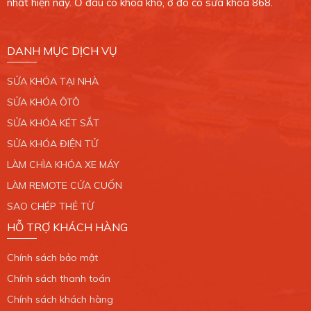
nhất hiện nay. Ở đâu có khóa khó, ở đó có sửa khóa 868.
Xem bản đồ
DANH MỤC DỊCH VỤ
CHI NHÁNH 7
SỬA KHÓA TẠI NHÀ
765/2 Trần Xuân Soạn, Phường Tân Hưng, Quận
7. TP.HCM.
SỬA KHÓA ÔTÔ
0389 099 868
SỬA KHÓA KÉT SẮT
SỬA KHÓA ĐIỆN TỬ
Xem bản đồ
LÀM CHÌA KHÓA XE MÁY
LÀM REMOTE CỬA CUỐN
CHI NHÁNH 8
SAO CHÉP THẺ TỪ
34/6 Liên Khu 4 - 5, Phường Bình Hưng Hòa B,
HỖ TRỢ KHÁCH HÀNG
Quận Bình Tân. TP.HCM.
0389 099 868
Chính sách bảo mật
Xem bản đồ
Chính sách thanh toán
Chính sách khách hàng