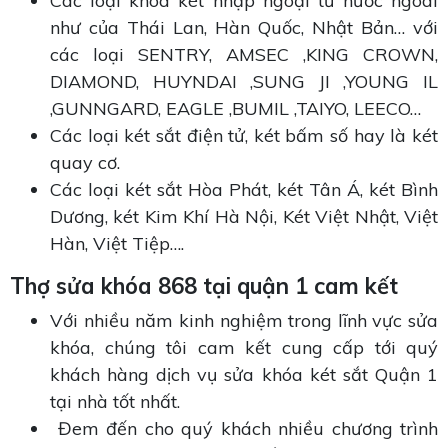
Các loại khóa két nhập ngoại từ nước ngoài
như của Thái Lan, Hàn Quốc, Nhật Bản… với
các loại SENTRY, AMSEC ,KING CROWN,
DIAMOND, HUYNDAI ,SUNG JI ,YOUNG IL
,GUNNGARD, EAGLE ,BUMIL ,TAIYO, LEECO…
Các loại két sắt điện tử, két bấm số hay là két
quay cơ.
Các loại két sắt Hòa Phát, két Tân Á, két Bình
Dương, két Kim Khí Hà Nội, Két Việt Nhật, Việt
Hàn, Việt Tiệp….
Thợ sửa khóa 868 tại quận 1 cam kết
Với nhiều năm kinh nghiệm trong lĩnh vực sửa
khóa, chúng tôi cam kết cung cấp tới quý
khách hàng dịch vụ sửa khóa két sắt Quận 1
tại nhà tốt nhất.
Đem đến cho quý khách nhiều chương trình