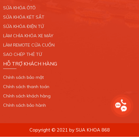
765/2 Trần Xuân Soạn, Phường Tân Hưng, Quận
7. TP.HCM.
SỬA KHÓA ÔTÔ
0389 099 868
SỬA KHÓA KÉT SẮT
SỬA KHÓA ĐIỆN TỬ
Xem bản đồ
LÀM CHÌA KHÓA XE MÁY
LÀM REMOTE CỬA CUỐN
CHI NHÁNH 8
SAO CHÉP THẺ TỪ
34/6 Liên Khu 4 - 5, Phường Bình Hưng Hòa B,
HỖ TRỢ KHÁCH HÀNG
Quận Bình Tân. TP.HCM.
0389 099 868
Chính sách bảo mật
Xem bản đồ
Chính sách thanh toán
Chính sách khách hàng
CHI NHÁNH 9
Chính sách bảo hành
27/6 Nguyễn Ảnh Thủ, Xã Bà Điểm, Huyện Hóc
Môn. TP.HCM.
Copyright © 2021 by SUA KHOA 868
0389 099 868