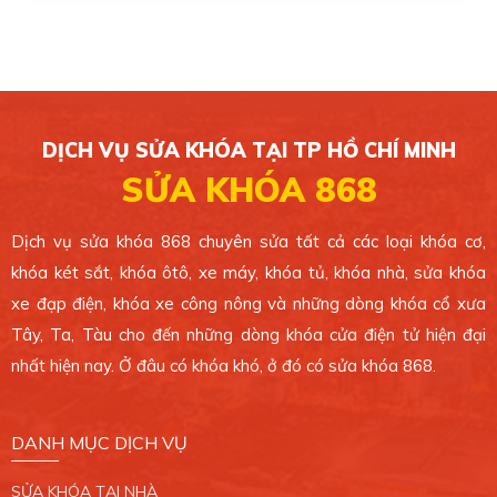
Xem bản đồ
CHI NHÁNH 5
49/1C Phan Văn Hớn, Xã Bà Điểm, Huyện Hóc
Môn. TP.HCM.
DỊCH VỤ SỬA KHÓA TẠI TP HỒ CHÍ MINH
0389 099 868
SỬA KHÓA 868
Xem bản đồ
Dịch vụ sửa khóa 868 chuyên sửa tất cả các loại khóa cơ,
khóa két sắt, khóa ôtô, xe máy, khóa tủ, khóa nhà, sửa khóa
CHI NHÁNH 6
xe đạp điện, khóa xe công nông và những dòng khóa cổ xưa
4 Ông Ích Khiêm, Phường 14, Quận 11. TP.HCM.
Tây, Ta, Tàu cho đến những dòng khóa cửa điện tử hiện đại
0389 099 868
nhất hiện nay. Ở đâu có khóa khó, ở đó có sửa khóa 868.
Xem bản đồ
DANH MỤC DỊCH VỤ
CHI NHÁNH 7
SỬA KHÓA TẠI NHÀ