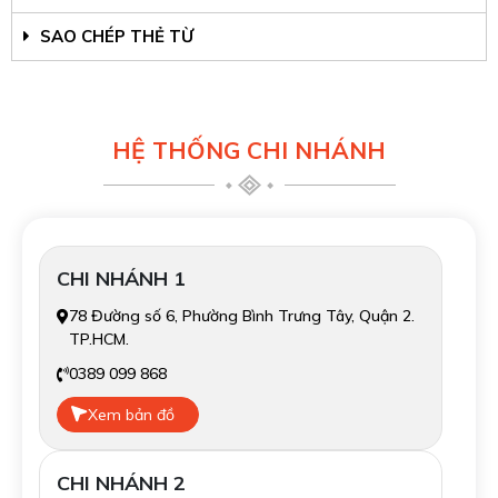
SAO CHÉP THẺ TỪ
HỆ THỐNG CHI NHÁNH
CHI NHÁNH 1
78 Đường số 6, Phường Bình Trưng Tây, Quận 2.
TP.HCM.
0389 099 868
Xem bản đồ
CHI NHÁNH 2