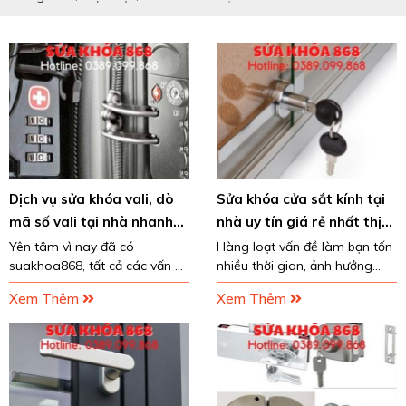
Dịch vụ sửa khóa vali, dò
Sửa khóa cửa sắt kính tại
mã số vali tại nhà nhanh
nhà uy tín giá rẻ nhất thị
chóng tại TPHCM
trường
Yên tâm vì nay đã có
Hàng loạt vấn đề làm bạn tốn
suakhoa868, tất cả các vấn đề
nhiều thời gian, ảnh hưởng
về khóa vali của bạn sẽ được
đến công việc và cuộc sống.
Xem Thêm
Xem Thêm
giải quyết nhanh gọn nhất!
Hãy sử dụng ngay dịch vụ sửa
Chúng tôi với đội ngũ thợ giỏi
khóa cửa sắt kính tại nhà của
nghề cùng trang thiết
Sửa khóa 868 chu