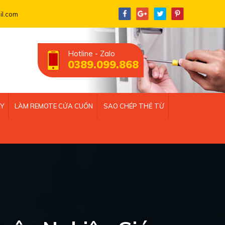
l.com
Hotline - Zalo
0389.099.868
ÁY
LÀM REMOTE CỬA CUỐN
SAO CHÉP THẺ TỪ