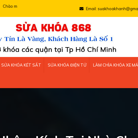
ạn đến với Sửa khóa 868
Email: suakhoakhanh@gmai
SỬA KHÓA KÉT SẮT
SỬA KHÓA ĐIỆN TỬ
LÀM CHÌA KHÓA XE M