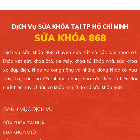
CHI NHÁNH 5
49/1C Phan Văn Hớn, Xã Bà Điểm, Huyện Hóc
Môn. TP.HCM.
DỊCH VỤ SỬA KHÓA TẠI TP HỒ CHÍ MINH
0389 099 868
SỬA KHÓA 868
Xem bản đồ
Dịch vụ sửa khóa 868 chuyên sửa tất cả các loại khóa cơ,
khóa két sắt, khóa ôtô, xe máy, khóa tủ, khóa nhà, sửa khóa
CHI NHÁNH 6
xe đạp điện, khóa xe công nông và những dòng khóa cổ xưa
4 Ông Ích Khiêm, Phường 14, Quận 11. TP.HCM.
Tây, Ta, Tàu cho đến những dòng khóa cửa điện tử hiện đại
0389 099 868
nhất hiện nay. Ở đâu có khóa khó, ở đó có sửa khóa 868.
Xem bản đồ
DANH MỤC DỊCH VỤ
CHI NHÁNH 7
SỬA KHÓA TẠI NHÀ
765/2 Trần Xuân Soạn, Phường Tân Hưng, Quận
7. TP.HCM.
SỬA KHÓA ÔTÔ