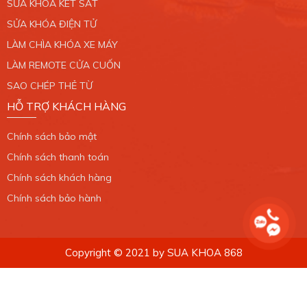
0389 099 868
SỬA KHÓA KÉT SẮT
SỬA KHÓA ĐIỆN TỬ
Xem bản đồ
LÀM CHÌA KHÓA XE MÁY
LÀM REMOTE CỬA CUỐN
CHI NHÁNH 8
SAO CHÉP THẺ TỪ
34/6 Liên Khu 4 - 5, Phường Bình Hưng Hòa B,
HỖ TRỢ KHÁCH HÀNG
Quận Bình Tân. TP.HCM.
0389 099 868
Chính sách bảo mật
Xem bản đồ
Chính sách thanh toán
Chính sách khách hàng
CHI NHÁNH 9
Chính sách bảo hành
27/6 Nguyễn Ảnh Thủ, Xã Bà Điểm, Huyện Hóc
Môn. TP.HCM.
Copyright © 2021 by SUA KHOA 868
0389 099 868
Xem bản đồ