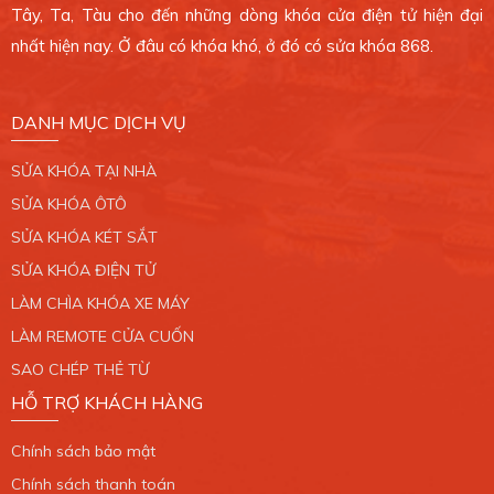
Tây, Ta, Tàu cho đến những dòng khóa cửa điện tử hiện đại
0389 099 868
nhất hiện nay. Ở đâu có khóa khó, ở đó có sửa khóa 868.
Xem bản đồ
DANH MỤC DỊCH VỤ
CHI NHÁNH 7
SỬA KHÓA TẠI NHÀ
765/2 Trần Xuân Soạn, Phường Tân Hưng, Quận
7. TP.HCM.
SỬA KHÓA ÔTÔ
0389 099 868
SỬA KHÓA KÉT SẮT
SỬA KHÓA ĐIỆN TỬ
Xem bản đồ
LÀM CHÌA KHÓA XE MÁY
LÀM REMOTE CỬA CUỐN
CHI NHÁNH 8
SAO CHÉP THẺ TỪ
34/6 Liên Khu 4 - 5, Phường Bình Hưng Hòa B,
HỖ TRỢ KHÁCH HÀNG
Quận Bình Tân. TP.HCM.
0389 099 868
Chính sách bảo mật
Xem bản đồ
Chính sách thanh toán