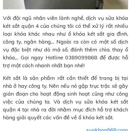
Với đội ngũ nhân viên lành nghề, dịch vụ sửa khóa
két sắt quận 4 của chúng tôi có thể xử lý rất nhiều
loại khóa khác nhau như ổ khóa két sắt gia đình,
công ty, ngân hàng,... Ngoài ra còn có một số dịch
vụ đặc biệt như dò mã số, đánh thêm chìa, thay ổ
khóa,... Gọi ngay Hotline 0389099868 để được hỗ
trợ một cách nhanh nhất bạn nhé!
Két sắt là sản phẩm rất cần thiết để trang bị tại
nhà ở hay công ty. Nên nếu nó gặp trục trặc sẽ gây
gián đoạn cho hoạt động sinh hoạt cũng như công
việc của chúng ta. Và dịch vụ sửa khóa két sắt
quận 4 tại nhà ra đời nhằm mục đích hỗ trợ khách
hàng giải quyết các vấn đề về ổ khóa két sắt.
suakhoa868.com