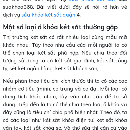
suakhoa868. Bài viết dưới đây sẽ nói rõ hơn về
dịch vụ
sửa khóa két sắt quận
4.
Một số loại ổ khóa két sắt thường gặp
Thị trường két sắt có rất nhiều loại cùng mẫu mã
khác nhau. Tùy theo nhu cầu của mỗi người ta có
thể chọn loại két sắt phù hợp. Nếu chia theo đối
tượng sử dụng ta có két sắt gia đình, két sắt công
ty, sét két ngân hàng, két sắt khách sạn,...
Nếu phân theo tiêu chí kích thước thì ta có các các
nhóm cỡ tiểu (mini), cỡ trung và cỡ đại. Mỗi loại có
dung tích khác nhau, tùy vào nhu cầu để ta sử
dụng. Tiếp đến là ta có thể chia theo loại ổ khóa và
đây cũng là tiêu chí chia phổ biến nhất. Theo đó, ta
có các loại như két sắt khóa điện tử, két sắt khóa
vân tay, két sắt khóa sơ. Và thợ sửa thì căn cứ vào