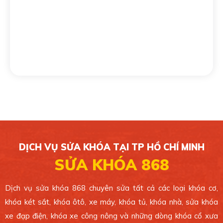
CHI NHÁNH 4
139/16 Tân Sơn Nhì, Phường Tân Sơn Nhì, Quận
Tân Phú. TP.HCM.
0389 099 868
Xem bản đồ
CHI NHÁNH 5
49/1C Phan Văn Hớn, Xã Bà Điểm, Huyện Hóc
Môn. TP.HCM.
DỊCH VỤ SỬA KHÓA TẠI TP HỒ CHÍ MINH
0389 099 868
SỬA KHÓA 868
Xem bản đồ
Dịch vụ sửa khóa 868 chuyên sửa tất cả các loại khóa cơ,
khóa két sắt, khóa ôtô, xe máy, khóa tủ, khóa nhà, sửa khóa
CHI NHÁNH 6
xe đạp điện, khóa xe công nông và những dòng khóa cổ xưa
4 Ông Ích Khiêm, Phường 14, Quận 11. TP.HCM.