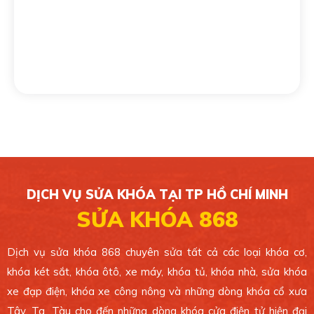
CHI NHÁNH 4
139/16 Tân Sơn Nhì, Phường Tân Sơn Nhì, Quận
Tân Phú. TP.HCM.
0389 099 868
Xem bản đồ
CHI NHÁNH 5
49/1C Phan Văn Hớn, Xã Bà Điểm, Huyện Hóc
Môn. TP.HCM.
DỊCH VỤ SỬA KHÓA TẠI TP HỒ CHÍ MINH
0389 099 868
SỬA KHÓA 868
Xem bản đồ
Dịch vụ sửa khóa 868 chuyên sửa tất cả các loại khóa cơ,
khóa két sắt, khóa ôtô, xe máy, khóa tủ, khóa nhà, sửa khóa
CHI NHÁNH 6
xe đạp điện, khóa xe công nông và những dòng khóa cổ xưa
4 Ông Ích Khiêm, Phường 14, Quận 11. TP.HCM.
Tây, Ta, Tàu cho đến những dòng khóa cửa điện tử hiện đại