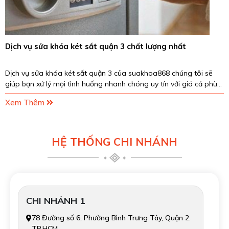
Dịch vụ sửa khóa két sắt quận 3 chất lượng nhất
ịch vụ sửa khóa két sắt quận 3 của suakhoa868 chúng tôi sẽ
iúp bạn xử lý mọi tình huống nhanh chóng uy tín với giá cả phù
ợp. Hãy liên hệ ngay đến Hotline...
Xem Thêm
HỆ THỐNG CHI NHÁNH
CHI NHÁNH 1
78 Đường số 6, Phường Bình Trưng Tây, Quận 2.
TP.HCM.