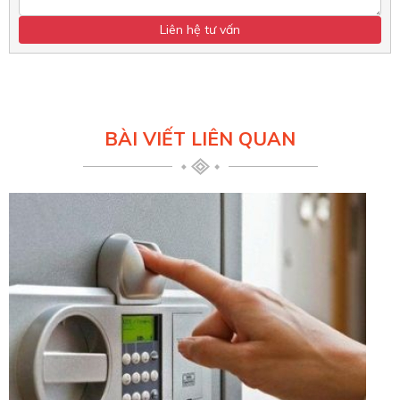
BÀI VIẾT LIÊN QUAN
Có
kh
Dị
và
sẽ
X