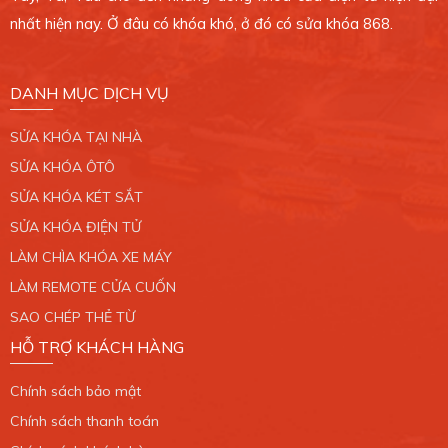
0389 099 868
nhất hiện nay. Ở đâu có khóa khó, ở đó có sửa khóa 868.
Xem bản đồ
DANH MỤC DỊCH VỤ
CHI NHÁNH 7
SỬA KHÓA TẠI NHÀ
765/2 Trần Xuân Soạn, Phường Tân Hưng, Quận
7. TP.HCM.
SỬA KHÓA ÔTÔ
0389 099 868
SỬA KHÓA KÉT SẮT
SỬA KHÓA ĐIỆN TỬ
Xem bản đồ
LÀM CHÌA KHÓA XE MÁY
LÀM REMOTE CỬA CUỐN
CHI NHÁNH 8
SAO CHÉP THẺ TỪ
34/6 Liên Khu 4 - 5, Phường Bình Hưng Hòa B,
HỖ TRỢ KHÁCH HÀNG
Quận Bình Tân. TP.HCM.
0389 099 868
Chính sách bảo mật
Xem bản đồ
Chính sách thanh toán