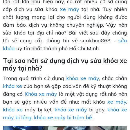
lớn rất lớn như hiện nay, có rất nhiều cơ sở cung
cấp dịch vụ sửa khóa
xe máy
tại nhà. Tuy nhiên
chất lượng mang lại cho người dùng không được
đảm bảo, dịch vụ không chuyên nghiệp. Vậy nên
sửa khóa tại địa chỉ nào? Bài viết sau đây chúng
tôi sẽ cung cấp thông tin về suakhoa868 -
sửa
khóa
uy tín nhất thành phố Hồ Chí Minh.
Tại sao nên sử dụng dịch vụ sửa khóa xe
máy tại nhà?
Trong quá trình sử dụng
khóa xe máy
, chắc chắn
khóa xe
của bạn sẽ gặp các vấn đề kỹ thuật không
đáng có.
Khóa xe máy
là một vật dụng rất nhỏ nên
bạn sẽ gặp nhiều vấn đề như: mất khóa
xe máy
,
khóa xe
máy bị kẹt,
khóa xe máy
bị gãy,
khóa xe
máy bị lỏng
,
khóa xe máy bị trộm bẻ
...