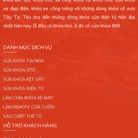
CHI NHÁNH 6
xe đạp điện, khóa xe công nông và những dòng khóa cổ xưa
4 Ông Ích Khiêm, Phường 14, Quận 11. TP.HCM.
Tây, Ta, Tàu cho đến những dòng khóa cửa điện tử hiện đại
0389 099 868
nhất hiện nay. Ở đâu có khóa khó, ở đó có sửa khóa 868.
Xem bản đồ
DANH MỤC DỊCH VỤ
CHI NHÁNH 7
SỬA KHÓA TẠI NHÀ
765/2 Trần Xuân Soạn, Phường Tân Hưng, Quận
7. TP.HCM.
SỬA KHÓA ÔTÔ
0389 099 868
SỬA KHÓA KÉT SẮT
SỬA KHÓA ĐIỆN TỬ
Xem bản đồ
LÀM CHÌA KHÓA XE MÁY
LÀM REMOTE CỬA CUỐN
CHI NHÁNH 8
SAO CHÉP THẺ TỪ
34/6 Liên Khu 4 - 5, Phường Bình Hưng Hòa B,
HỖ TRỢ KHÁCH HÀNG
Quận Bình Tân. TP.HCM.
0389 099 868