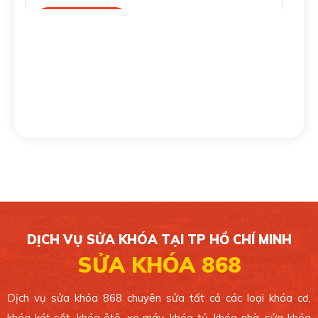
Xem bản đồ
CHI NHÁNH 4
139/16 Tân Sơn Nhì, Phường Tân Sơn Nhì, Quận
Tân Phú. TP.HCM.
0389 099 868
Xem bản đồ
CHI NHÁNH 5
49/1C Phan Văn Hớn, Xã Bà Điểm, Huyện Hóc
Môn. TP.HCM.
DỊCH VỤ SỬA KHÓA TẠI TP HỒ CHÍ MINH
0389 099 868
SỬA KHÓA 868
Xem bản đồ
Dịch vụ sửa khóa 868 chuyên sửa tất cả các loại khóa cơ,
khóa két sắt, khóa ôtô, xe máy, khóa tủ, khóa nhà, sửa khóa