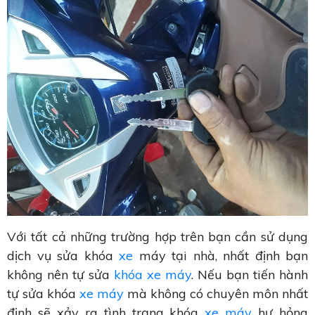
Với tất cả những trường hợp trên bạn cần sử dụng
dịch vụ sửa khóa
xe
máy tại nhà, nhất định bạn
không nên tự sửa
khóa xe máy
. Nếu bạn tiến hành
tự sửa khóa
xe máy
mà không có chuyên môn nhất
định sẽ xảy ra tình trạng khóa
xe máy
hư hỏng