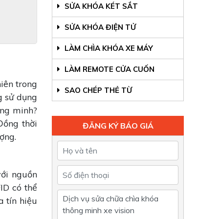
SỬA KHÓA KÉT SẮT
SỬA KHÓA ĐIỆN TỬ
LÀM CHÌA KHÓA XE MÁY
LÀM REMOTE CỬA CUỐN
iên trong
SAO CHÉP THẺ TỪ
g sử dụng
ông minh?
Đồng thời
ĐĂNG KÝ BÁO GIÁ
ượng.
với nguồn
ID có thể
 tín hiệu