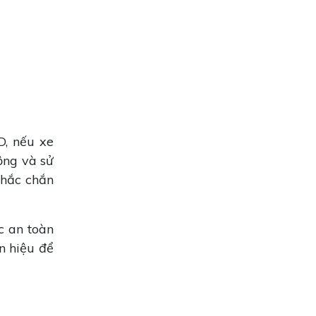
D, nếu xe
ộng và sử
chắc chắn
c an toàn
n hiệu để