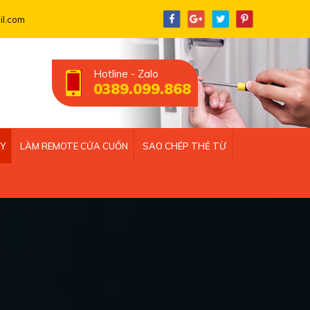
l.com
Hotline - Zalo
0389.099.868
ÁY
LÀM REMOTE CỬA CUỐN
SAO CHÉP THẺ TỪ