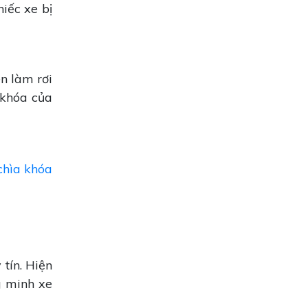
hiếc xe bị
n làm rơi
 khóa của
chìa khóa
 tín. Hiện
g minh xe