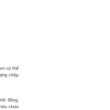
on có thể
ượng chập
hởi động.
khóa chưa