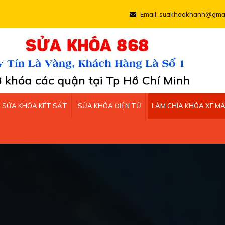
ừng bạn đến với Sửa khóa 868
Email: suakhoakhanh@gmai
SỬA KHÓA KÉT SẮT
SỬA KHÓA ĐIỆN TỬ
LÀM CHÌA KHÓA XE M