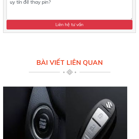
BÀI VIẾT LIÊN QUAN