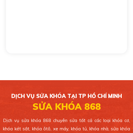
Xem bản đồ
CHI NHÁNH 4
139/16 Tân Sơn Nhì, Phường Tân Sơn Nhì, Quận
Tân Phú. TP.HCM.
0389 099 868
Xem bản đồ
CHI NHÁNH 5
49/1C Phan Văn Hớn, Xã Bà Điểm, Huyện Hóc
Môn. TP.HCM.
DỊCH VỤ SỬA KHÓA TẠI TP HỒ CHÍ MINH
0389 099 868
SỬA KHÓA 868
Xem bản đồ
Dịch vụ sửa khóa 868 chuyên sửa tất cả các loại khóa cơ,
khóa két sắt, khóa ôtô, xe máy, khóa tủ, khóa nhà, sửa khóa
CHI NHÁNH 6