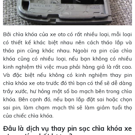
Bởi chìa khóa của xe oto có rất nhiều loại, mỗi loại
có thiết kế khác biệt nhau nên cách tháo lắp và
tháo pin cũng khác nhau. Ngoài ra pin của chìa
khóa cũng có nhiều loại, nếu bạn không có nhiều
kinh nghiệm thì việc mua phải hàng giả là rất cao.
Và đặc biệt nếu không có kinh nghiệm thay pin
chìa khóa xe oto trước đó thì bạn có thể sẽ dễ dàng
trầy xước, hư hỏng một số bo mạch bên trong chìa
khóa. Bên cạnh đó, nếu bạn lắp đặt sai hoặc chọn
sai pin, làm chạm mạch thì sẽ làm giảm tuổi thọ
của chiếc chìa khóa.
Đâu là dịch vụ thay pin sạc chìa khóa xe