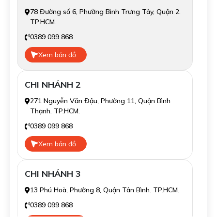
78 Đường số 6, Phường Bình Trưng Tây, Quận 2.
TP.HCM.
0389 099 868
Xem bản đồ
CHI NHÁNH 2
271 Nguyễn Văn Đậu, Phường 11, Quận Bình
Thạnh. TP.HCM.
0389 099 868
Xem bản đồ
CHI NHÁNH 3
13 Phú Hoà, Phường 8, Quận Tân Bình. TP.HCM.
0389 099 868