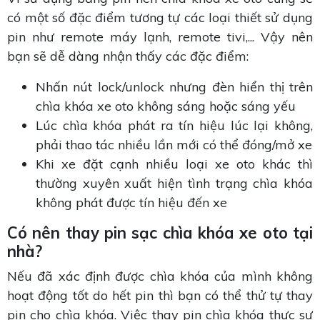
có một số đặc điểm tương tự các loại thiết sử dụng
pin như remote máy lạnh, remote tivi,... Vậy nên
bạn sẽ dễ dàng nhận thấy các đặc điểm:
Nhấn nút lock/unlock nhưng đèn hiển thị trên
chìa khóa xe oto không sáng hoặc sáng yếu
Lúc chìa khóa phát ra tín hiệu lúc lại không,
phải thao tác nhiều lần mới có thể đóng/mở xe
Khi xe đặt cạnh nhiều loại xe oto khác thì
thường xuyên xuất hiện tình trạng chìa khóa
không phát được tín hiệu đến xe
Có nên thay pin sạc chìa khóa xe oto tại
nhà?
Nếu đã xác định được chìa khóa của mình không
hoạt động tốt do hết pin thì bạn có thể thử tự thay
pin cho chìa khóa. Việc thay pin chìa khóa thực sự