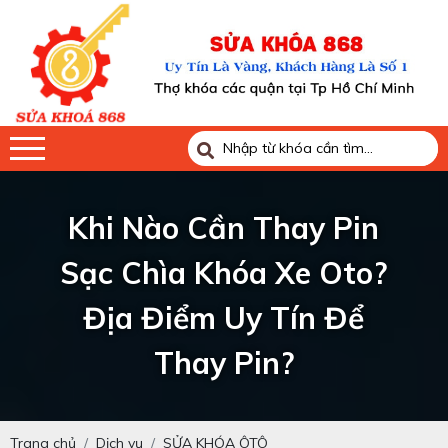
Khi Nào Cần Thay Pin
Sạc Chìa Khóa Xe Oto?
Địa Điểm Uy Tín Để
Thay Pin?
Trang chủ
Dịch vụ
SỬA KHÓA ÔTÔ