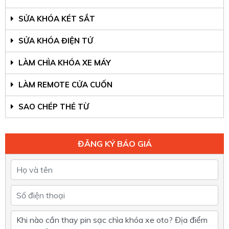
SỬA KHÓA KÉT SẮT
SỬA KHÓA ĐIỆN TỬ
LÀM CHÌA KHÓA XE MÁY
LÀM REMOTE CỬA CUỐN
SAO CHÉP THẺ TỪ
ĐĂNG KÝ BÁO GIÁ