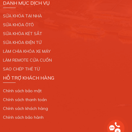
DANH MỤC DỊCH VỤ
CHI NHÁNH 7
SỬA KHÓA TẠI NHÀ
765/2 Trần Xuân Soạn, Phường Tân Hưng, Quận
7. TP.HCM.
SỬA KHÓA ÔTÔ
0389 099 868
SỬA KHÓA KÉT SẮT
SỬA KHÓA ĐIỆN TỬ
Xem bản đồ
LÀM CHÌA KHÓA XE MÁY
LÀM REMOTE CỬA CUỐN
CHI NHÁNH 8
SAO CHÉP THẺ TỪ
34/6 Liên Khu 4 - 5, Phường Bình Hưng Hòa B,
HỖ TRỢ KHÁCH HÀNG
Quận Bình Tân. TP.HCM.
0389 099 868
Chính sách bảo mật
Xem bản đồ
Chính sách thanh toán
Chính sách khách hàng
CHI NHÁNH 9
Chính sách bảo hành
27/6 Nguyễn Ảnh Thủ, Xã Bà Điểm, Huyện Hóc