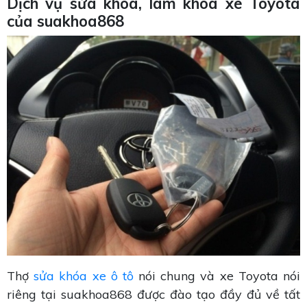
Dịch vụ sửa khóa, làm khóa xe Toyota
của suakhoa868
Thợ
sửa khóa xe ô tô
nói chung và xe Toyota nói
riêng tại suakhoa868 được đào tạo đầy đủ về tất