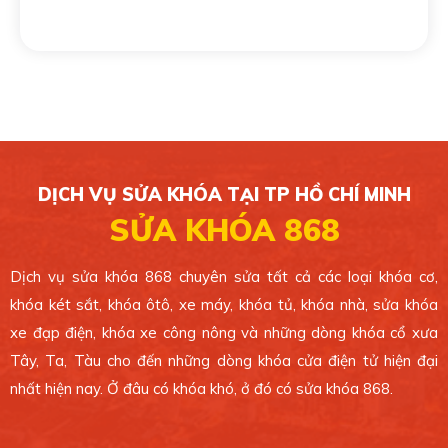
0389 099 868
Xem bản đồ
CHI NHÁNH 5
49/1C Phan Văn Hớn, Xã Bà Điểm, Huyện Hóc
Môn. TP.HCM.
DỊCH VỤ SỬA KHÓA TẠI TP HỒ CHÍ MINH
0389 099 868
SỬA KHÓA 868
Xem bản đồ
Dịch vụ sửa khóa 868 chuyên sửa tất cả các loại khóa cơ,
khóa két sắt, khóa ôtô, xe máy, khóa tủ, khóa nhà, sửa khóa
CHI NHÁNH 6
xe đạp điện, khóa xe công nông và những dòng khóa cổ xưa
4 Ông Ích Khiêm, Phường 14, Quận 11. TP.HCM.
Tây, Ta, Tàu cho đến những dòng khóa cửa điện tử hiện đại
0389 099 868
nhất hiện nay. Ở đâu có khóa khó, ở đó có sửa khóa 868.
Xem bản đồ