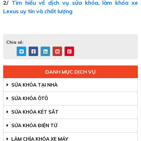
2/
Tìm hiểu về dịch vụ sửa khóa, làm khóa xe
Lexus uy tín và chất lượng
Chia sẻ:
DANH MỤC DỊCH VỤ
SỬA KHÓA TẠI NHÀ
SỬA KHÓA ÔTÔ
SỬA KHÓA KÉT SẮT
SỬA KHÓA ĐIỆN TỬ
LÀM CHÌA KHÓA XE MÁY