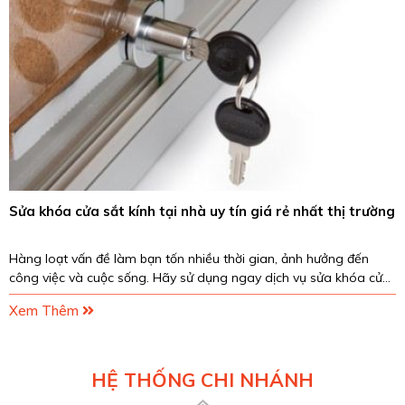
Qua mộ
bộ ph
cửa n
Xem
 khóa cửa sắt kính tại nhà uy tín giá rẻ nhất thị trường
 loạt vấn đề làm bạn tốn nhiều thời gian, ảnh hưởng đến
 việc và cuộc sống. Hãy sử dụng ngay dịch vụ sửa khóa cửa
kính tại nhà của Sửa khóa 868 chu
m Thêm
HỆ THỐNG CHI NHÁNH