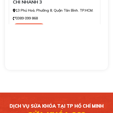
CHI NHÁNH 3
13 Phú Hoà, Phường 8, Quận Tân Bình. TP.HCM.
0389 099 868
Xem bản đồ
CHI NHÁNH 4
139/16 Tân Sơn Nhì, Phường Tân Sơn Nhì, Quận
Tân Phú. TP.HCM.
0389 099 868
Xem bản đồ
CHI NHÁNH 5
49/1C Phan Văn Hớn, Xã Bà Điểm, Huyện Hóc
Môn. TP.HCM.
DỊCH VỤ SỬA KHÓA TẠI TP HỒ CHÍ MINH
0389 099 868