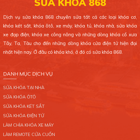
SỬA KHÓA 868
Xem bản đồ
Dịch vụ sửa khóa 868 chuyên sửa tất cả các loại khóa cơ,
khóa két sắt, khóa ôtô, xe máy, khóa tủ, khóa nhà, sửa khóa
CHI NHÁNH 6
xe đạp điện, khóa xe công nông và những dòng khóa cổ xưa
4 Ông Ích Khiêm, Phường 14, Quận 11. TP.HCM.
Tây, Ta, Tàu cho đến những dòng khóa cửa điện tử hiện đại
0389 099 868
nhất hiện nay. Ở đâu có khóa khó, ở đó có sửa khóa 868.
Xem bản đồ
DANH MỤC DỊCH VỤ
CHI NHÁNH 7
SỬA KHÓA TẠI NHÀ
765/2 Trần Xuân Soạn, Phường Tân Hưng, Quận
7. TP.HCM.
SỬA KHÓA ÔTÔ
0389 099 868
SỬA KHÓA KÉT SẮT
SỬA KHÓA ĐIỆN TỬ
Xem bản đồ
LÀM CHÌA KHÓA XE MÁY
LÀM REMOTE CỬA CUỐN
CHI NHÁNH 8