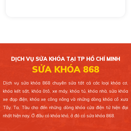
Tân Phú. TP.HCM.
0389 099 868
Xem bản đồ
CHI NHÁNH 5
49/1C Phan Văn Hớn, Xã Bà Điểm, Huyện Hóc
Môn. TP.HCM.
DỊCH VỤ SỬA KHÓA TẠI TP HỒ CHÍ MINH
0389 099 868
SỬA KHÓA 868
Xem bản đồ
Dịch vụ sửa khóa 868 chuyên sửa tất cả các loại khóa cơ,
khóa két sắt, khóa ôtô, xe máy, khóa tủ, khóa nhà, sửa khóa
CHI NHÁNH 6
xe đạp điện, khóa xe công nông và những dòng khóa cổ xưa
4 Ông Ích Khiêm, Phường 14, Quận 11. TP.HCM.
Tây, Ta, Tàu cho đến những dòng khóa cửa điện tử hiện đại
0389 099 868
nhất hiện nay. Ở đâu có khóa khó, ở đó có sửa khóa 868.
Xem bản đồ