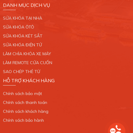
DANH MỤC DỊCH VỤ
CHI NHÁNH 7
SỬA KHÓA TẠI NHÀ
765/2 Trần Xuân Soạn, Phường Tân Hưng, Quận
7. TP.HCM.
SỬA KHÓA ÔTÔ
0389 099 868
SỬA KHÓA KÉT SẮT
SỬA KHÓA ĐIỆN TỬ
Xem bản đồ
LÀM CHÌA KHÓA XE MÁY
LÀM REMOTE CỬA CUỐN
CHI NHÁNH 8
SAO CHÉP THẺ TỪ
34/6 Liên Khu 4 - 5, Phường Bình Hưng Hòa B,
HỖ TRỢ KHÁCH HÀNG
Quận Bình Tân. TP.HCM.
0389 099 868
Chính sách bảo mật
Xem bản đồ
Chính sách thanh toán
Chính sách khách hàng
CHI NHÁNH 9
Chính sách bảo hành
27/6 Nguyễn Ảnh Thủ, Xã Bà Điểm, Huyện Hóc