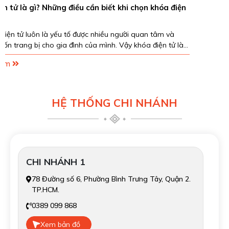
iết khi chọn khóa điện
Hướng dẫn chi tiết cách mở khóa từ x
quả tại nhà
ều người quan tâm và
Bạn đang gặp phải khó khăn về cách mở 
h. Vậy khóa điện tử là
lo hãy làm theo bài viết của chúng tôi mọ
sẽ được giải quyết nhanh chóng nhất!
Xem Thêm
HỆ THỐNG CHI NHÁNH
CHI NHÁNH 1
78 Đường số 6, Phường Bình Trưng Tây, Quận 2.
TP.HCM.
0389 099 868
Xem bản đồ